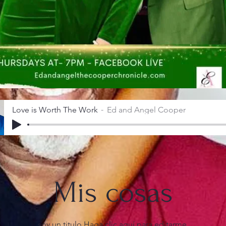
Love is Worth The Work
Ed and Angel Cooper
Mis cosas
soy un titulo ​Haga clic aquí para editarme.